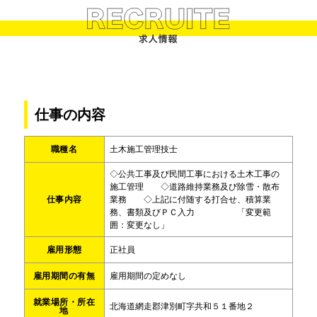
仕事の内容
職種名
土木施工管理技士
◇公共工事及び民間工事における土木工事の
施工管理 ◇道路維持業務及び除雪・散布
仕事内容
業務 ◇上記に付随する打合せ、積算業
務、書類及びＰＣ入力 「変更範
囲：変更なし」
雇用形態
正社員
雇用期間の有無
雇用期間の定めなし
就業場所・所在
北海道網走郡津別町字共和５１番地２
地