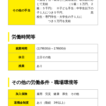
じて支給 （１級：１万円、２
級：５千円） ※子ども手当：中学生以下の
その他の手当
子１人につき５千円、 高
校生・専門学生・大学生の子１人に
つき１万円を支給
労働時間等
就業時間
(1)7時30分～17時00分
休日
土日その他
残業
あり
その他の労働条件・職場環境等
加入保険
雇用 労災 健康 厚生 その他
退職金制度
あり（勤続 3年以上）